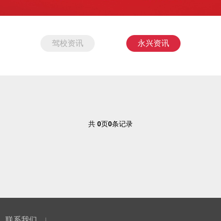
驾校资讯
永兴资讯
共
0
页
0
条记录
联系我们
|