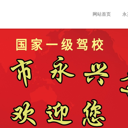
网站首页
永