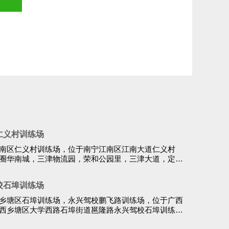
仁义村训练场
南区仁义村训练场，位于南宁江南区江南大道仁义村
圈华南城，三津物流园，荣和公园里，三津大道，定秋
都可以选择永兴驾校...
校石埠训练场
乡塘区石埠训练场，永兴驾校鹏飞路训练场，位于广西
西乡塘区大学西路石埠街道邕隆路永兴驾校石埠训练
学院(相思湖校区)...