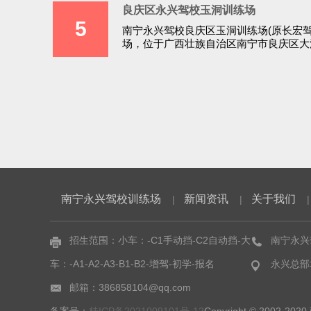
良庆区永兴驾校玉洞训练场
5
南宁永兴驾校良庆区玉洞训练场(原长宏
场，位于广西壮族自治区南宁市良庆区大
地铁口，五象岭森林公园，阳光尚都，瑞华.
南宁永兴驾校训练场
新闻资讯
关于我们
|
|
|
招生范围：小车：-C1手动挡-C2自动挡-大
南宁永兴驾
车：-A1-A2-A3-B1-B2-增驾-初学-报名
永兴总部
邮箱：386858104@qq.com