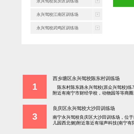
永兴驾校良庆区训练场
永兴驾校江南区训练场
永兴驾校武鸣区训练场
西乡塘区永兴驾校陈东村训练场
1
陈东村陈东路永兴驾校(原众兴驾校)练
附近有南宁市财经学校，动物园等等商圈
车C1手动挡C2自动挡培训...
良庆区永兴驾校大沙田训练场
3
南宁永兴驾校良庆区大沙田训练场，位于
儿园西北侧)附近靠近有瑞声科技(南宁有
研祥智谷，国凯大道等等商圈小区，工厂..