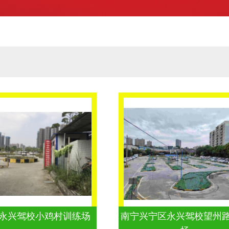
永兴驾校小鸡村训练场
南宁兴宁区永兴驾校望州