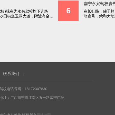
南宁永兴驾校青
6
驾校)现在为永兴驾校旗下训练
在长虹路，佛子岭
沙田街道玉洞大道，附近有金象
峰壹号，荣和大地
..
联系我们
|
校电话号码：18172307830
地址：广西南宁市江南区五一路富宁广场