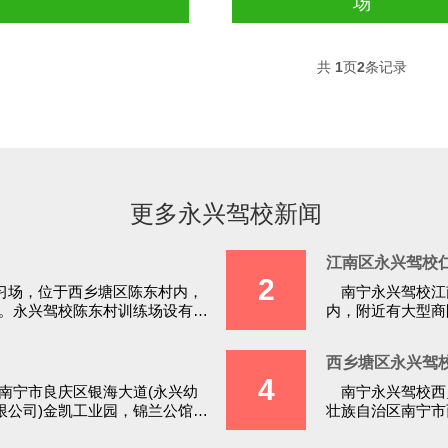
场
共
1
页
2
条记录
更多永兴驾校新闻
江南区永兴驾校
2
习场，位于西乡塘区陈东村内，
南宁永兴驾校江
。永兴驾校陈东村训练场设有小
内，附近有大型商
路，在这附近的学员
西乡塘区永兴驾
4
南宁市良庆区银海大道(永兴幼
南宁永兴驾校西
限公司)金凯工业园，锦兰公馆，
壮族自治区南宁市
.
场，附近有广西财经